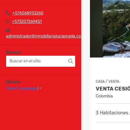
+576068933260
+573207269451
administrador@inmobiliarialuciaprada.com
Buscar:
/
Idioma:
CASA
VENTA
Select Language
▼
Colombia
3 Habitaciones 