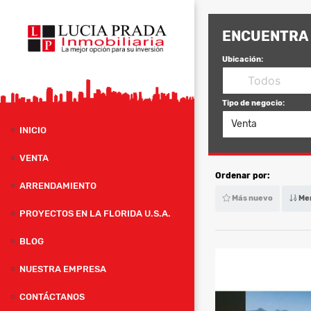
ENCUENTRA 
Ubicación:
Tipo de negocio:
Venta
INICIO
VENTA
Ordenar por:
ARRENDAMIENTO
Más nuevo
Men
PROYECTOS EN LA FLORIDA U.S.A.
BLOG
NUESTRA EMPRESA
CONTÁCTANOS