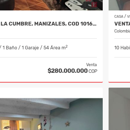
/
CASA
V
VENTA CASA LA CUMBRE, MANIZALES, COD 10166100
Colombi
2
/ 1 Baño / 1 Garaje / 54 Área m
10 Habi
Venta
$280.000.000
COP