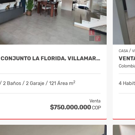
/
CASA
V
VENTA CASA CONJUNTO LA FLORIDA, VILLAMARÍA COD. 10208288
Colombi
2
/ 2 Baños / 2 Garaje / 121 Área m
4 Habit
Venta
$750.000.000
COP