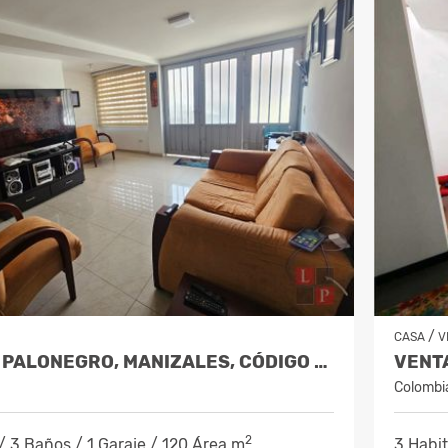
/
CASA
V
VENTA CASA PALONEGRO, MANIZALES, CÓDIGO 10201728
Colombi
2
/ 3 Baños / 1 Garaje / 120 Área m
3 Habit