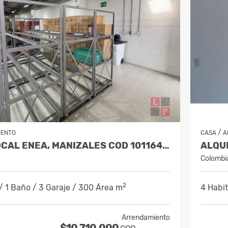
/
IENTO
CASA
A
ALQUILER LOCAL ENEA, MANIZALES COD 10116476
Colombi
2
/ 1 Baño / 3 Garaje / 300 Área m
4 Habit
Arrendamiento