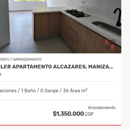
/
MENTO
ARRENDAMIENTO
ALQUILER APARTAMENTO ALCAZARES, MANIZALES, COD 9882136
a
2
aciones / 1 Baño / 0 Garaje / 36 Área m
Arrendamiento
$1.350.000
COP