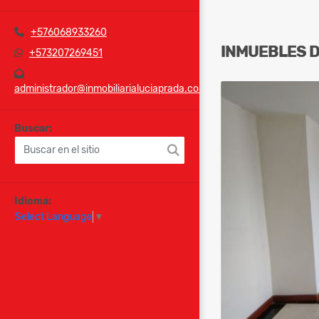
+576068933260
INMUEBLES
+573207269451
administrador@inmobiliarialuciaprada.com
Buscar:
Idioma:
Select Language
▼