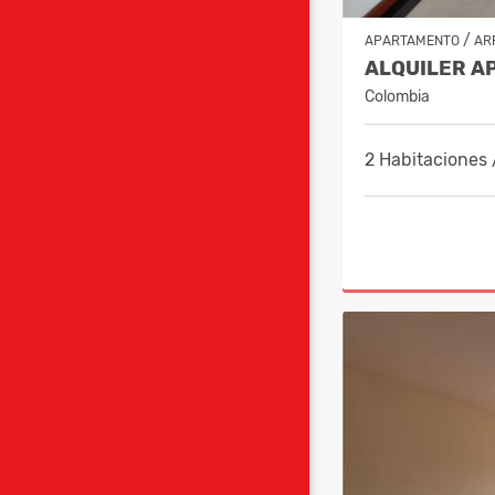
/
APARTAMENTO
AR
Colombia
2 Habitaciones 