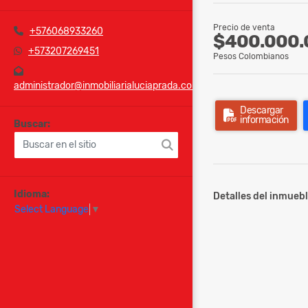
Precio de venta
+576068933260
$400.000.
+573207269451
Pesos Colombianos
administrador@inmobiliarialuciaprada.com
Descargar
información
Buscar:
Idioma:
Detalles del inmuebl
Select Language
▼