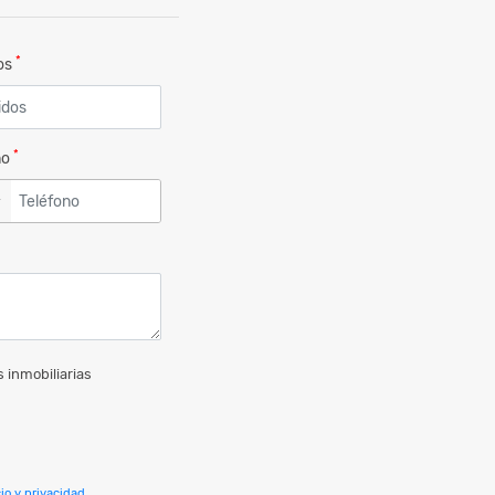
*
dos
*
no
▼
 inmobiliarias
io y privacidad