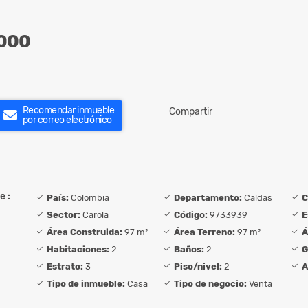
000
Recomendar inmueble
Compartir
por correo electrónico
e :
País:
Colombia
Departamento:
Caldas
C
Sector:
Carola
Código:
9733939
E
Área Construida:
97 m²
Área Terreno:
97 m²
Á
Habitaciones:
2
Baños:
2
G
Estrato:
3
Piso/nivel:
2
A
Tipo de inmueble:
Casa
Tipo de negocio:
Venta