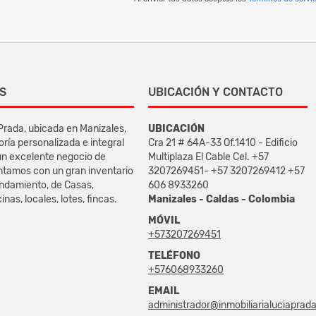
S
UBICACIÓN Y CONTACTO
 Prada, ubicada en Manizales,
UBICACIÓN
oría personalizada e integral
Cra 21 # 64A-33 Of.1410 - Edificio
un excelente negocio de
Multiplaza El Cable Cel. +57
ntamos con un gran inventario
3207269451- +57 3207269412 +57
endamiento, de Casas,
606 8933260
nas, locales, lotes, fincas.
Manizales - Caldas - Colombia
MÓVIL
+573207269451
TELÉFONO
+576068933260
EMAIL
administrador@inmobiliarialuciaprad