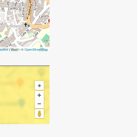
eaflet
| Wasi - ©
OpenStreetMap