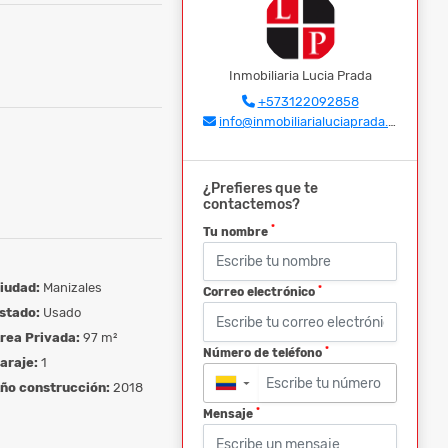
Inmobiliaria Lucia Prada
+573122092858
info@inmobiliarialuciaprada.com
¿Prefieres que te
contactemos?
*
Tu nombre
iudad:
Manizales
*
Correo electrónico
stado:
Usado
rea Privada:
97 m²
*
Número de teléfono
araje:
1
ño construcción:
2018
▼
*
Mensaje