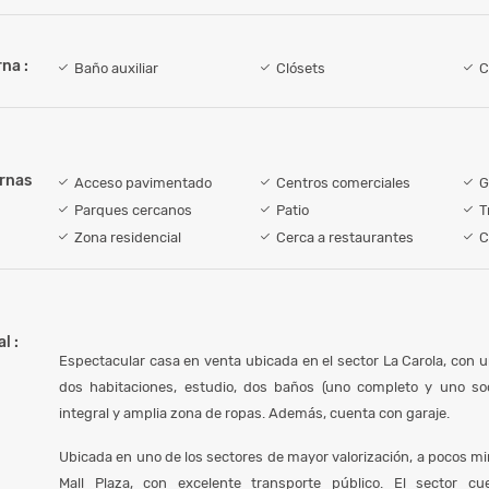
na :
Baño auxiliar
Clósets
C
ernas
Acceso pavimentado
Centros comerciales
G
Parques cercanos
Patio
T
Zona residencial
Cerca a restaurantes
C
l :
Espectacular casa en venta ubicada en el sector La Carola, con 
dos habitaciones, estudio, dos baños (uno completo y uno soc
integral y amplia zona de ropas. Además, cuenta con garaje.
Ubicada en uno de los sectores de mayor valorización, a pocos m
Mall Plaza, con excelente transporte público. El sector c