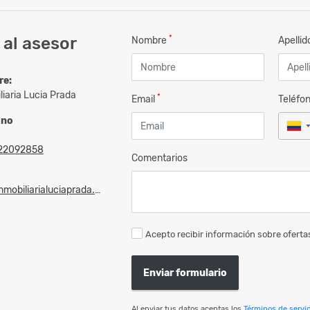
*
al asesor
Nombre
Apelli
re:
liaria Lucia Prada
*
Email
Teléfo
ono
22092858
Comentarios
mobiliarialuciaprada.com
Acepto recibir información sobre ofertas
Enviar formulario
Al enviar tus datos aceptas los
Términos de servic