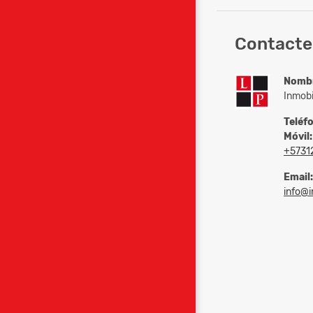
Contacte 
Nomb
Inmobi
Teléf
Móvil:
+5731
Email:
info@in