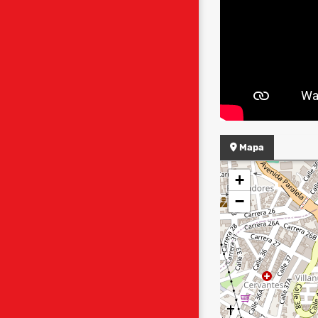
Mapa
+
−