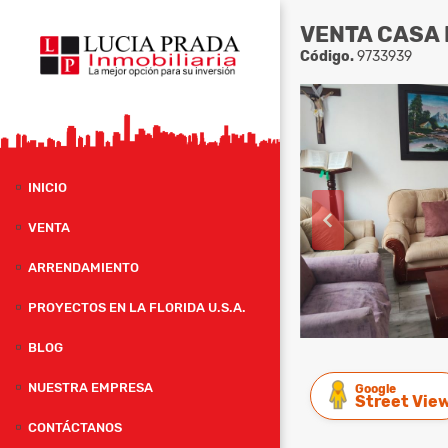
VENTA CASA 
Código.
9733939
INICIO
VENTA
ARRENDAMIENTO
PROYECTOS EN LA FLORIDA U.S.A.
BLOG
NUESTRA EMPRESA
Google
Street Vie
CONTÁCTANOS