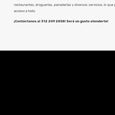
restaurantes, droguerías, panaderías y diversos servicios, lo que
acceso a todo.
¡Contáctanos al 312 209 2858! Será un gusto atenderte!