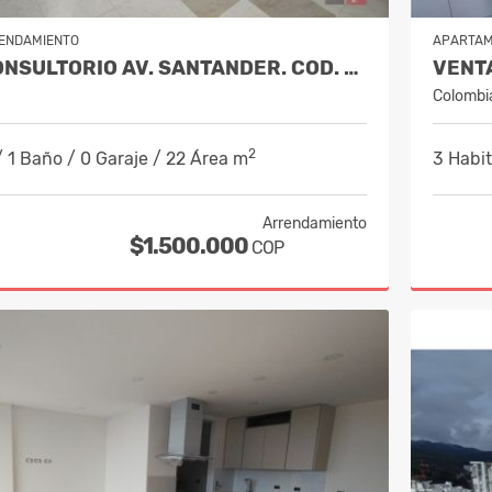
ENDAMIENTO
APARTA
ALQUILER CONSULTORIO AV. SANTANDER. COD. 10006067
Colombi
2
/ 1 Baño / 0 Garaje / 22 Área m
3 Habit
Arrendamiento
$1.500.000
COP