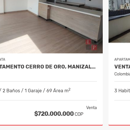
NTA
APARTA
VENTA APARTAMENTO CERRO DE ORO, MANIZALES. COD. 10200579
Colombi
2
/ 2 Baños / 1 Garaje / 69 Área m
3 Habit
Venta
$720.000.000
COP