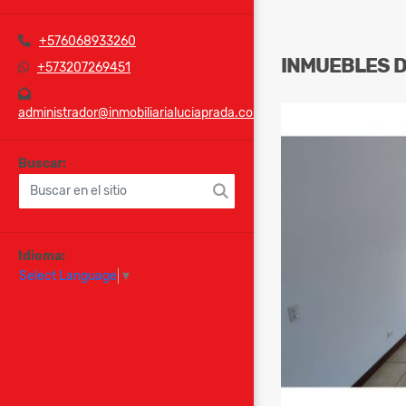
+576068933260
INMUEBLES
+573207269451
administrador@inmobiliarialuciaprada.com
Buscar:
Idioma:
Select Language
▼