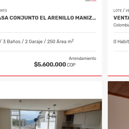
/
ENTO
LOTE
V
ALQUILER CASA CONJUNTO EL ARENILLO MANIZALES. COD 9956731
Colombi
2
/ 3 Baños / 2 Garaje / 250 Área m
0 Habit
Arrendamiento
$5.600.000
COP