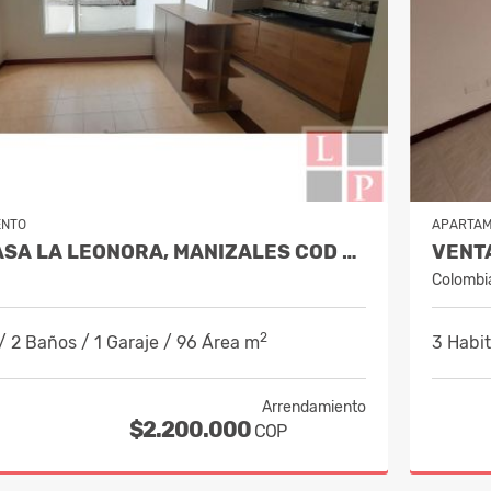
ENTO
APARTA
ALQUILER CASA LA LEONORA, MANIZALES COD 10234338
Colombi
2
/ 2 Baños / 1 Garaje / 96 Área m
3 Habit
Arrendamiento
$2.200.000
COP