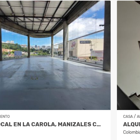
/
IENTO
CASA
A
ALQUILER LOCAL EN LA CAROLA, MANIZALES COD. 10021353
Colombi