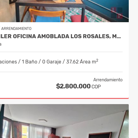
/
ARRENDAMIENTO
ALQUILER OFICINA AMOBLADA LOS ROSALES, MANIZALES, COD 10003592
a
2
aciones / 1 Baño / 0 Garaje / 37.62 Área m
Arrendamiento
$2.800.000
COP