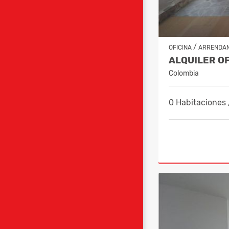
/
OFICINA
ARRENDA
Colombia
0 Habitaciones 