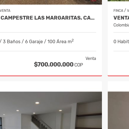
/
VENTA
FINCA
VENTA CASA CAMPESTRE LAS MARGARITAS, CAMBÍA, RISARALDA COD 10238395
Colombi
2
/ 3 Baños / 6 Garaje / 100 Área m
0 Habi
Venta
$700.000.000
COP