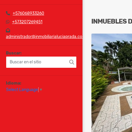
+576068933260
INMUEBLES
+573207269451
administrador@inmobiliarialuciaprada.com
Buscar:
Idioma:
Select Language
▼