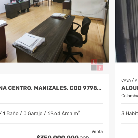
/
CASA
A
VENTA OFICINA CENTRO, MANIZALES. COD 9798474
Colombi
2
/ 1 Baño / 0 Garaje / 69.64 Área m
3 Habit
Venta