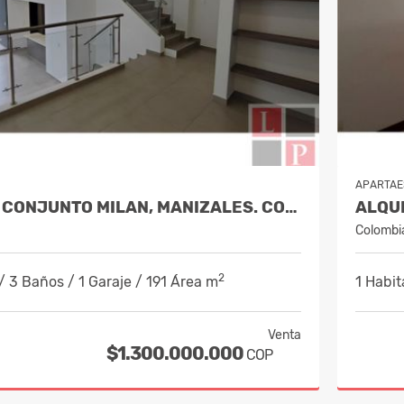
APARTAE
VENTA CASA CONJUNTO MILAN, MANIZALES. COD 9830646
Colombi
2
/ 3 Baños / 1 Garaje / 191 Área m
1 Habit
Venta
$1.300.000.000
COP