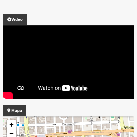
Video
Mapa
+
−