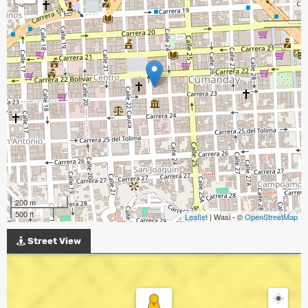
200 m
500 ft
Leaflet
| Wasi - ©
OpenStreetMap
Street View