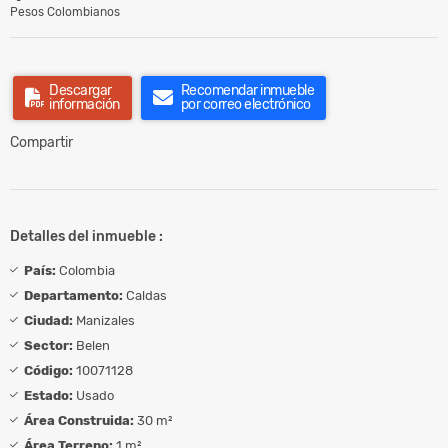
Pesos Colombianos
Descargar
Recomendar inmueble
información
por correo electrónico
Compartir
Detalles del inmueble :
País:
Colombia
Departamento:
Caldas
Ciudad:
Manizales
Sector:
Belen
Código:
10071128
Estado:
Usado
Área Construida:
30 m²
Área Terreno:
1 m²