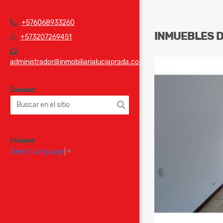
+576068933260
INMUEBLES
+573207269451
administrador@inmobiliarialuciaprada.com
Buscar:
Idioma:
Select Language
▼