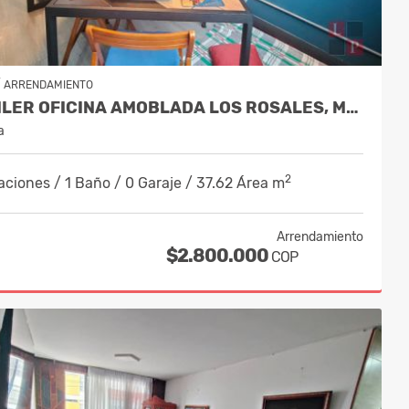
/
ARRENDAMIENTO
ALQUILER OFICINA AMOBLADA LOS ROSALES, MANIZALES, COD 10003592
a
2
aciones / 1 Baño / 0 Garaje / 37.62 Área m
Arrendamiento
$2.800.000
COP