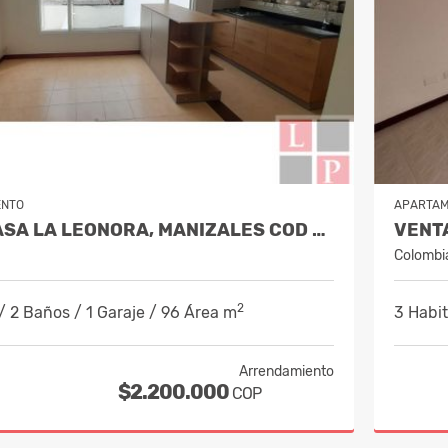
ENTO
APARTA
ALQUILER CASA LA LEONORA, MANIZALES COD 10234338
Colombi
2
/ 2 Baños / 1 Garaje / 96 Área m
3 Habit
Arrendamiento
$2.200.000
COP