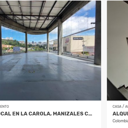
/
IENTO
CASA
A
ALQUILER LOCAL EN LA CAROLA, MANIZALES COD. 10021353
Colombi