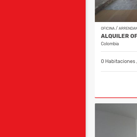
/
OFICINA
ARRENDA
Colombia
0 Habitaciones 