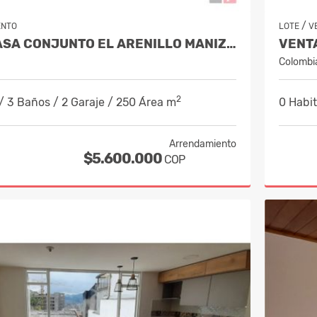
/
ENTO
LOTE
V
ALQUILER CASA CONJUNTO EL ARENILLO MANIZALES. COD 9956731
Colombi
2
/ 3 Baños / 2 Garaje / 250 Área m
0 Habit
Arrendamiento
$5.600.000
COP