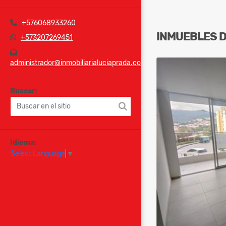
+576068933260
INMUEBLES
+573207269451
administrador@inmobiliarialuciaprada.com
Buscar:
Idioma:
Select Language
▼