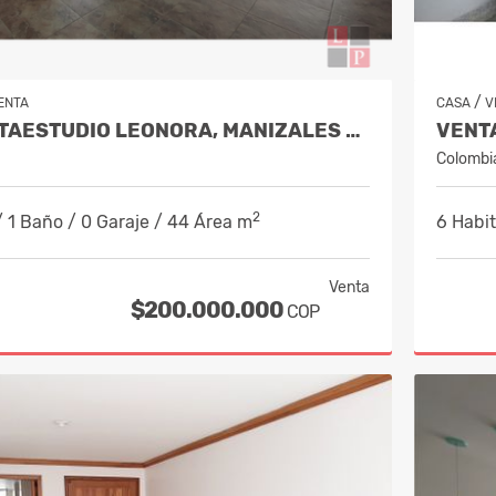
/
ENTA
CASA
V
VENTA APARTAESTUDIO LEONORA, MANIZALES COD 10248410
VENT
Colombi
2
/ 1 Baño / 0 Garaje / 44 Área m
6 Habit
Venta
$200.000.000
COP