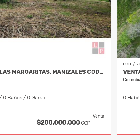
/
LOTE
V
VENTA LOTE LAS MARGARITAS, MANIZALES COD 9895767
Colombi
/ 0 Baños / 0 Garaje
0 Habit
Venta
$200.000.000
COP