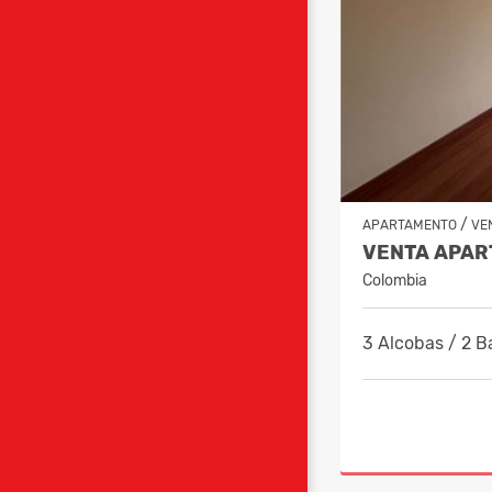
/
APARTAMENTO
VE
Colombia
3 Alcobas / 2 B