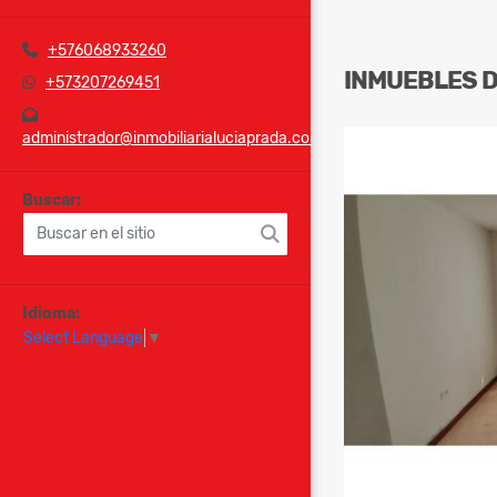
+576068933260
INMUEBLES
+573207269451
administrador@inmobiliarialuciaprada.com
Buscar:
Idioma:
Select Language
▼