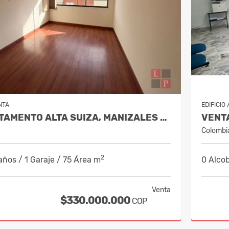
NTA
EDIFICIO
VENTA APARTAMENTO ALTA SUIZA, MANIZALES COD 10087461
Colombi
2
años / 1 Garaje / 75 Área m
0 Alcob
Venta
$330.000.000
COP