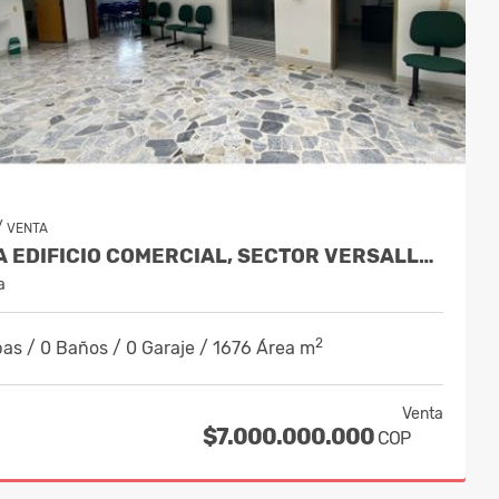
/
VENTA
VENTA EDIFICIO COMERCIAL, SECTOR VERSALLES, MANIZALES COD 9884653
a
2
as / 0 Baños / 0 Garaje / 1676 Área m
Venta
$7.000.000.000
COP