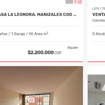
LOTE / T
ALQUILER CASA LA LEONORA, MANIZALES COD 10234338
Colombi
2
años / 1 Garaje / 96 Área m
0 Alcob
Alquiler
$2.200.000
COP