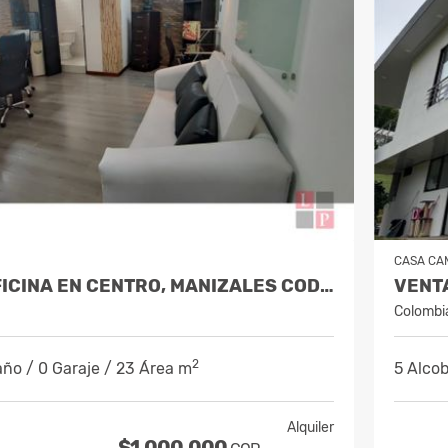
CASA CA
ALQUILER OFICINA EN CENTRO, MANIZALES COD. 7985529
Colombi
2
año / 0 Garaje / 23 Área m
5 Alcob
Alquiler