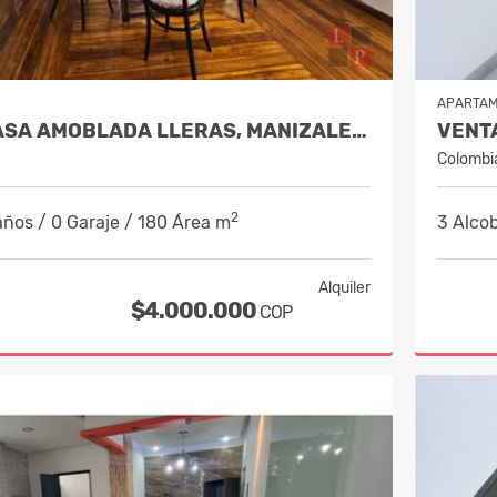
APARTA
ALQUILER CASA AMOBLADA LLERAS, MANIZALES, CÓDIGO 10088372
Colombi
2
años / 0 Garaje / 180 Área m
3 Alcob
Alquiler
$4.000.000
COP