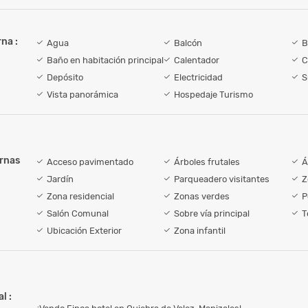
na :
Agua
Balcón
B
Baño en habitación principal
Calentador
C
Depósito
Electricidad
S
Vista panorámica
Hospedaje Turismo
ernas
Acceso pavimentado
Árboles frutales
Á
Jardín
Parqueadero visitantes
Z
Zona residencial
Zonas verdes
P
Salón Comunal
Sobre vía principal
T
Ubicación Exterior
Zona infantil
l :