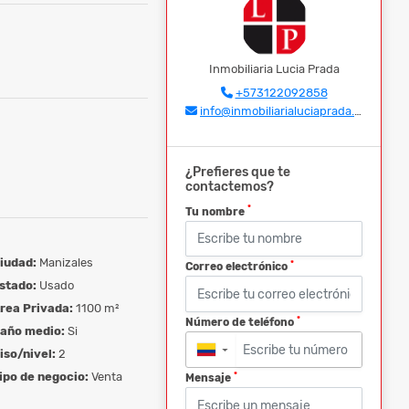
Inmobiliaria Lucia Prada
+573122092858
info@inmobiliarialuciaprada.com
¿Prefieres que te
contactemos?
*
Tu nombre
iudad:
Manizales
*
Correo electrónico
stado:
Usado
rea Privada:
1100 m²
*
Número de teléfono
año medio:
Si
iso/nivel:
2
▼
ipo de negocio:
Venta
*
Mensaje