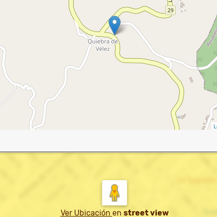
L
Ver Ubicación
en
street view