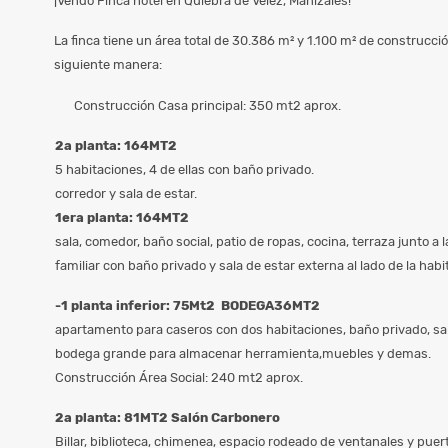
¡Vendo Finca hotel en Quiebra de Velez, Manizales!
La finca tiene un área total de 30.386 m² y 1.100 m² de construcció
siguiente manera:
Construcción Casa principal: 350 mt2 aprox.
2a planta: 164MT2
5 habitaciones, 4 de ellas con baño privado.
corredor y sala de estar.
1era planta: 164MT2
sala, comedor, baño social, patio de ropas, cocina, terraza junto a 
familiar con baño privado y sala de estar externa al lado de la habi
-1 planta inferior: 75Mt2 BODEGA36MT2
apartamento para caseros con dos habitaciones, baño privado, sa
bodega grande para almacenar herramienta,muebles y demas.
Construcción Área Social: 240 mt2 aprox.
2a planta: 81MT2 Salón Carbonero
Billar, biblioteca, chimenea, espacio rodeado de ventanales y puer