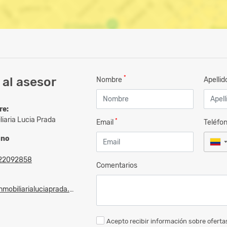
*
al asesor
Nombre
Apelli
re:
liaria Lucia Prada
*
Email
Teléfo
ono
22092858
Comentarios
mobiliarialuciaprada.com
Acepto recibir información sobre ofertas