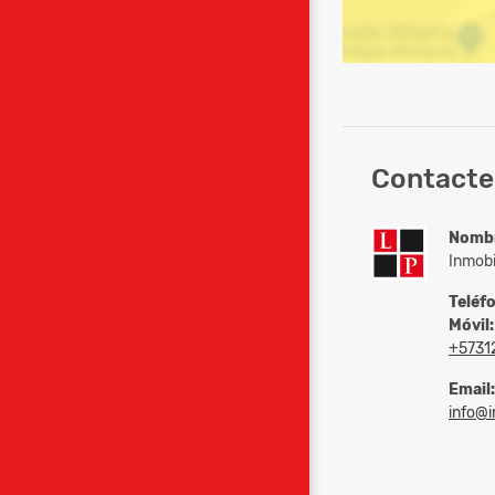
Contacte 
Nomb
Inmobi
Teléf
Móvil:
+5731
Email:
info@in