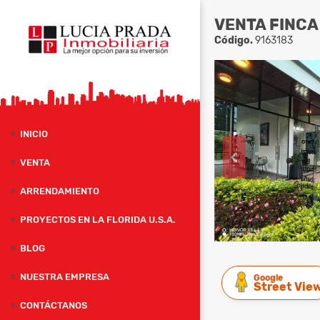
VENTA FINCA
Código.
9163183
INICIO
VENTA
ARRENDAMIENTO
PROYECTOS EN LA FLORIDA U.S.A.
BLOG
NUESTRA EMPRESA
Google
Street Vie
CONTÁCTANOS