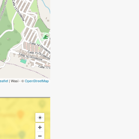
eaflet
| Wasi - ©
OpenStreetMap