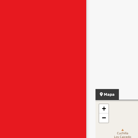
Mapa
+
−