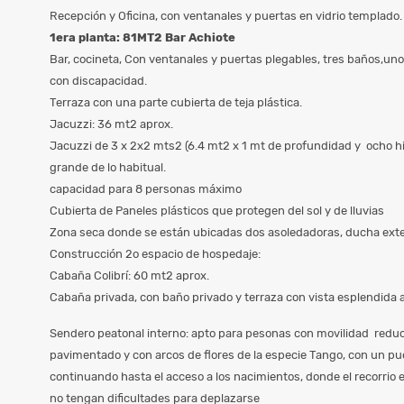
Recepción y Oficina, con ventanales y puertas en vidrio templado.
1era planta: 81MT2 Bar Achiote
Bar, cocineta, Con ventanales y puertas plegables, tres baños,uno
con discapacidad.
Terraza con una parte cubierta de teja plástica.
Jacuzzi: 36 mt2 aprox.
Jacuzzi de 3 x 2x2 mts2 (6.4 mt2 x 1 mt de profundidad y ocho hi
grande de lo habitual.
capacidad para 8 personas máximo
Cubierta de Paneles plásticos que protegen del sol y de lluvias
Zona seca donde se están ubicadas dos asoledadoras, ducha exte
Construcción 2o espacio de hospedaje:
Cabaña Colibrí: 60 mt2 aprox.
Cabaña privada, con baño privado y terraza con vista esplendida al
Sendero peatonal interno: apto para pesonas con movilidad reduc
pavimentado y con arcos de flores de la especie Tango, con un p
continuando hasta el acceso a los nacimientos, donde el recorrio 
no tengan dificultades para deplazarse