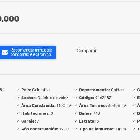
0.000
Recomendar inmueble
Compartir
por correo electrónico
e :
País:
Colombia
Departamento:
Caldas
C
Sector:
Quiebra de velez
Código:
9163183
E
Área Construida:
1100 m²
Área Terreno:
30386 m²
Á
Habitaciones:
8
Baños:
>10
B
Garaje:
7
Estrato:
3
P
Año construcción:
1900
Tipo de inmueble:
Finca
T