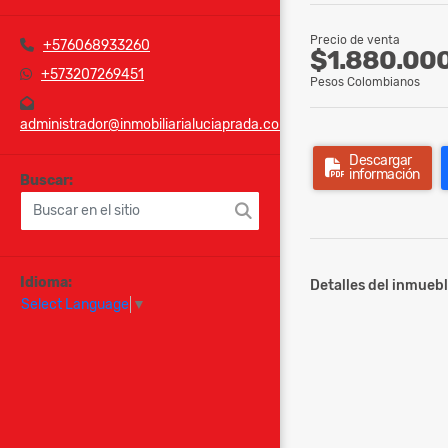
Precio de venta
+576068933260
$1.880.00
+573207269451
Pesos Colombianos
administrador@inmobiliarialuciaprada.com
Descargar
información
Buscar:
Idioma:
Detalles del inmuebl
Select Language
▼