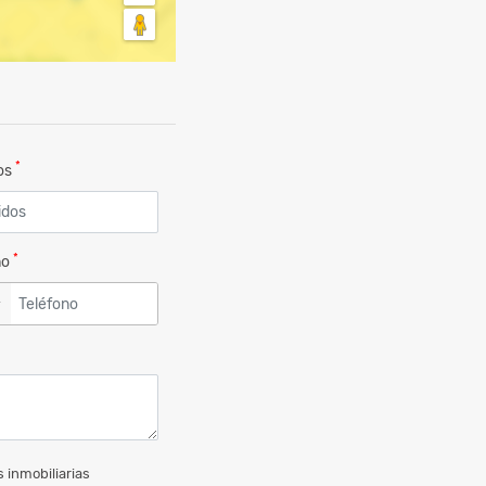
*
dos
*
no
▼
 inmobiliarias