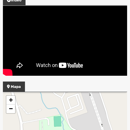
Video
Mapa
+
−