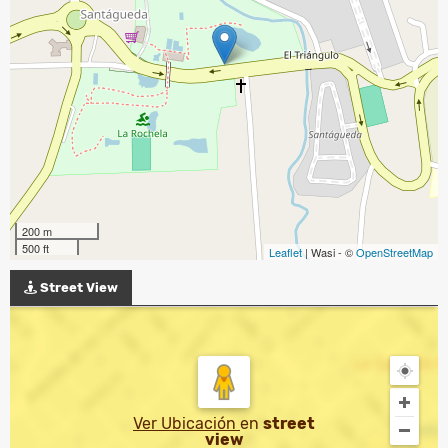
200 m
500 ft
Leaflet
| Wasi - ©
OpenStreetMap
Street View
Ver Ubicación
en
street
view