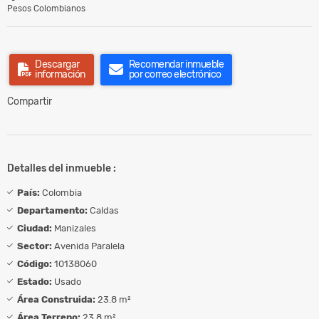
Pesos Colombianos
Descargar
Recomendar inmueble
información
por correo electrónico
Compartir
Detalles del inmueble :
País:
Colombia
Departamento:
Caldas
Ciudad:
Manizales
Sector:
Avenida Paralela
Código:
10138060
Estado:
Usado
Área Construida:
23.8 m²
Área Terreno:
23.8 m²