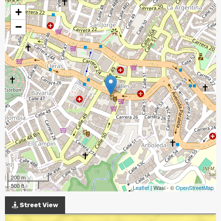
+
−
200 m
500 ft
Leaflet
| Wasi - ©
OpenStreetMap
Street View