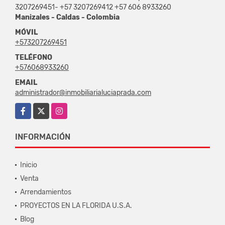
3207269451- +57 3207269412 +57 606 8933260
Manizales - Caldas - Colombia
MÓVIL
+573207269451
TELÉFONO
+576068933260
EMAIL
administrador@inmobiliarialuciaprada.com
Facebook
X
Instagram
INFORMACIÓN
Inicio
Venta
Arrendamientos
PROYECTOS EN LA FLORIDA U.S.A.
Blog