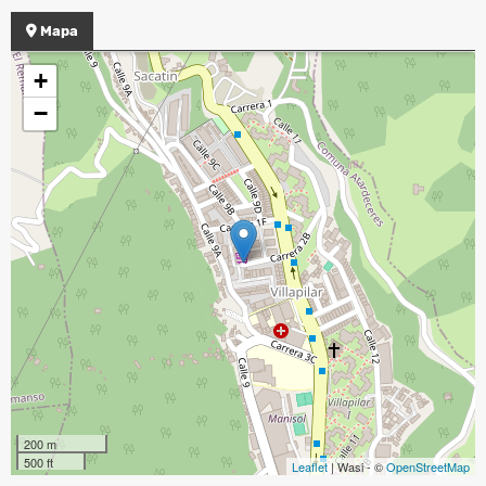
Mapa
+
−
200 m
500 ft
Leaflet
| Wasi - ©
OpenStreetMap