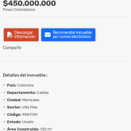
$450.000.000
Pesos Colombianos
Descargar
Recomendar inmueble
información
por correo electrónico
Compartir
Detalles del inmueble :
País:
Colombia
Departamento:
Caldas
Ciudad:
Manizales
Sector:
Villa Pilar
Código:
9841139
Estado:
Usado
Área Construida:
130 m²