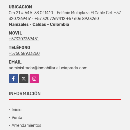
UBICACIÓN
Cra 21 # 64A-33 Of.1410 - Edificio Multiplaza El Cable Cel. +57
3207269451- +57 3207269412 +57 606 8933260
Manizales - Caldas - Colombia
MÓVIL
+573207269451
TELÉFONO
+576068933260
EMAIL
administrador@inmobiliarialuciaprada.com
Facebook
X
Instagram
INFORMACIÓN
Inicio
Venta
Arrendamientos