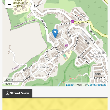
−
200 m
500 ft
Leaflet
| Wasi - ©
OpenStreetMap
Street View