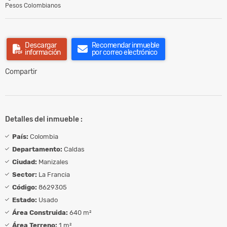
Pesos Colombianos
Descargar
Recomendar inmueble
información
por correo electrónico
Compartir
Detalles del inmueble :
País:
Colombia
Departamento:
Caldas
Ciudad:
Manizales
Sector:
La Francia
Código:
8629305
Estado:
Usado
Área Construida:
640 m²
Área Terreno:
1 m²