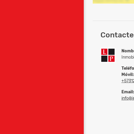
Contacte 
Nomb
Inmobi
Teléf
Móvil:
+5731
Email:
info@in