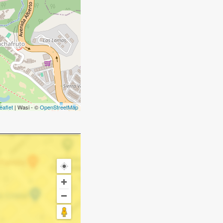
eaflet
| Wasi - ©
OpenStreetMap