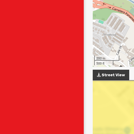
200 m
500 ft
Street View