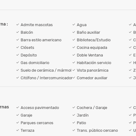
na :
Admite mascotas
Agua
A
Balcón
Baño auxiliar
B
Barra estilo americano
Biblioteca/Estudio
C
Clósets
Cocina equipada
C
Depósito
Doble Ventana
E
Gas domiciliario
Habitación servicio
H
Suelo de cerámica / mármol
Vista panorámica
Z
Citófono / Intercomunicador
Comedor auxiliar
J
ernas
Acceso pavimentado
Cochera / Garaje
C
Garaje
Jardín
P
Parques cercanos
Patio
P
Terraza
Trans. público cercano
U