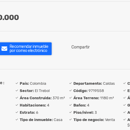
0.000
Recomendar inmueble
Compartir
por correo electrónico
e :
País:
Colombia
Departamento:
Caldas
C
Sector:
El Trebol
Código:
9719558
E
Área Construida:
370 m²
Área Terreno:
1180 m²
Á
Habitaciones:
4
Baños:
4
G
Estrato:
6
Piso/nivel:
3
A
Tipo de inmueble:
Casa
Tipo de negocio:
Venta
A
$