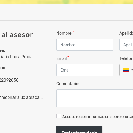
*
al asesor
Nombre
Apelli
re:
liaria Lucia Prada
*
Email
Teléfo
ono
22092858
Comentarios
mobiliarialuciaprada.com
Acepto recibir información sobre ofertas