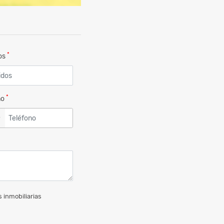
*
dos
*
no
▼
 inmobiliarias