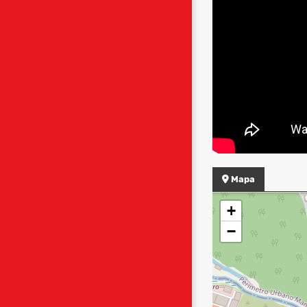
Mapa
+
−