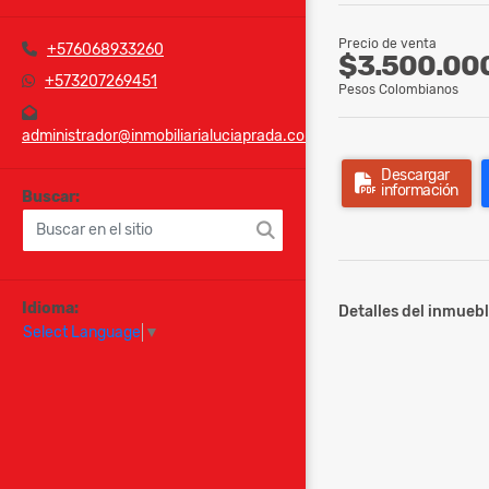
Precio de venta
+576068933260
$3.500.00
+573207269451
Pesos Colombianos
administrador@inmobiliarialuciaprada.com
Descargar
información
Buscar:
Idioma:
Detalles del inmuebl
Select Language
▼