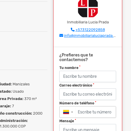
Inmobiliaria Lucia Prada
+573122092858
info@inmobiliarialuciaprada.com
¿Prefieres que te
contactemos?
*
Tu nombre
iudad:
Manizales
*
Correo electrónico
stado:
Usado
rea Privada:
370 m²
*
Número de teléfono
araje:
7
ño construcción:
2000
▼
dministración:
*
Mensaje
1.300.000 COP