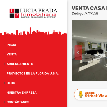
VENTA CASA 
Código.
9719558
INICIO
VENTA
ARRENDAMIENTO
PROYECTOS EN LA FLORIDA U.S.A.
BLOG
NUESTRA EMPRESA
Google
Street Vie
CONTÁCTANOS