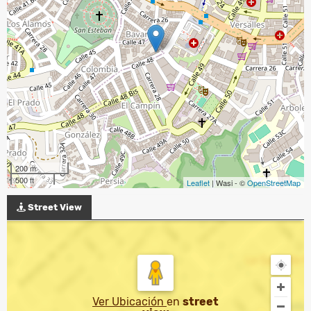
200 m
500 ft
Leaflet
| Wasi - ©
OpenStreetMap
Street View
Ver Ubicación
en
street