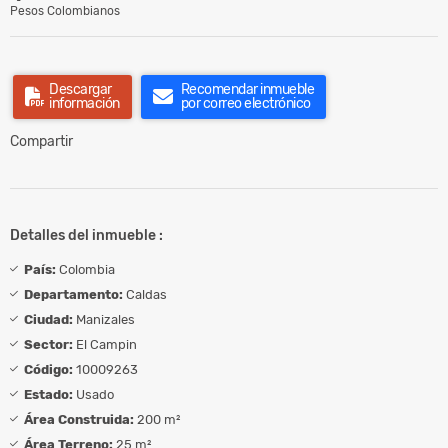
Pesos Colombianos
Descargar
Recomendar inmueble
información
por correo electrónico
Compartir
Detalles del inmueble :
País:
Colombia
Departamento:
Caldas
Ciudad:
Manizales
Sector:
El Campin
Código:
10009263
Estado:
Usado
Área Construida:
200 m²
Área Terreno:
25 m²