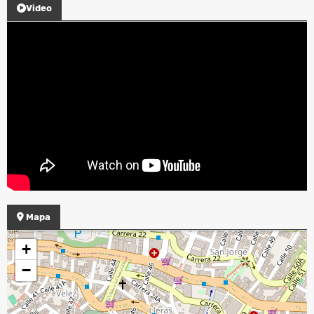
Video
Mapa
+
−