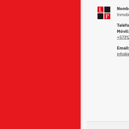
Nomb
Inmobi
Teléf
Móvil:
+5731
Email:
info@in