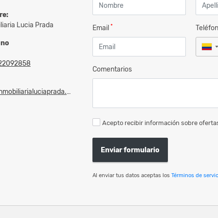
re:
liaria Lucia Prada
*
Email
Teléfo
ono
22092858
Comentarios
mobiliarialuciaprada.com
Acepto recibir información sobre ofertas
Enviar formulario
Al enviar tus datos aceptas los
Términos de servic