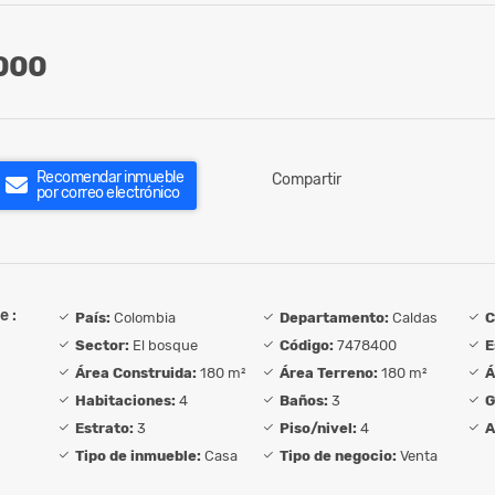
000
Recomendar inmueble
Compartir
por correo electrónico
e :
País:
Colombia
Departamento:
Caldas
C
Sector:
El bosque
Código:
7478400
E
Área Construida:
180 m²
Área Terreno:
180 m²
Á
Habitaciones:
4
Baños:
3
G
Estrato:
3
Piso/nivel:
4
A
Tipo de inmueble:
Casa
Tipo de negocio:
Venta