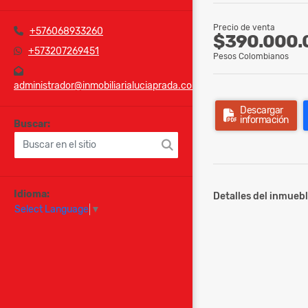
Precio de venta
+576068933260
$390.000.
+573207269451
Pesos Colombianos
administrador@inmobiliarialuciaprada.com
Descargar
información
Buscar:
Idioma:
Detalles del inmuebl
Select Language
▼