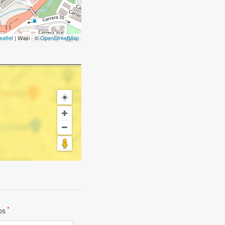
eaflet
| Wasi - ©
OpenStreetMap
*
dos