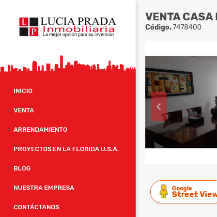
VENTA CASA 
Código.
7478400
INICIO
VENTA
ARRENDAMIENTO
PROYECTOS EN LA FLORIDA U.S.A.
BLOG
NUESTRA EMPRESA
Google
Street Vie
CONTÁCTANOS