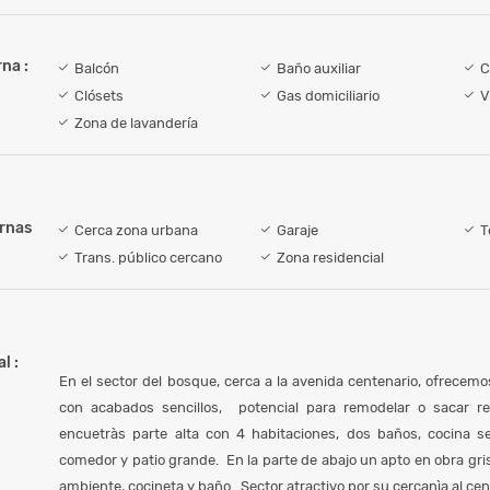
na :
Balcón
Baño auxiliar
C
Clósets
Gas domiciliario
V
Zona de lavandería
ernas
Cerca zona urbana
Garaje
T
Trans. público cercano
Zona residencial
l :
En el sector del bosque, cerca a la avenida centenario, ofrecemo
con acabados sencillos, potencial para remodelar o sacar r
encuetràs parte alta con 4 habitaciones, dos baños, cocina sen
comedor y patio grande. En la parte de abajo un apto en obra gris
ambiente, cocineta y baño. Sector atractivo por su cercanìa al cen