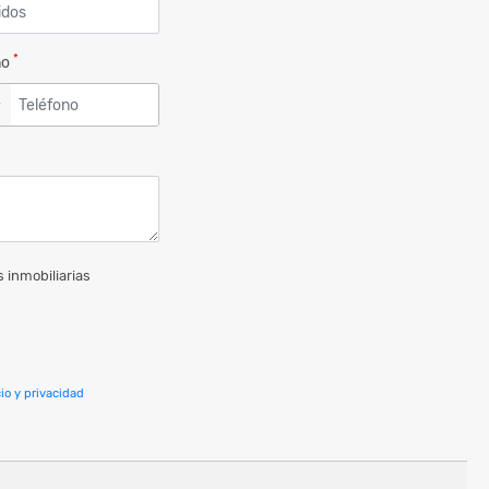
*
no
▼
 inmobiliarias
io y privacidad