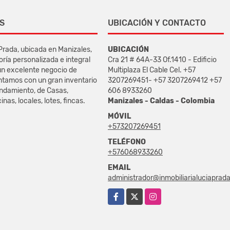
S
UBICACIÓN Y CONTACTO
 Prada, ubicada en Manizales,
UBICACIÓN
oría personalizada e integral
Cra 21 # 64A-33 Of.1410 - Edificio
un excelente negocio de
Multiplaza El Cable Cel. +57
ntamos con un gran inventario
3207269451- +57 3207269412 +57
endamiento, de Casas,
606 8933260
nas, locales, lotes, fincas.
Manizales - Caldas - Colombia
MÓVIL
+573207269451
TELÉFONO
+576068933260
EMAIL
administrador@inmobiliarialuciaprad
Facebook
X
Instagram