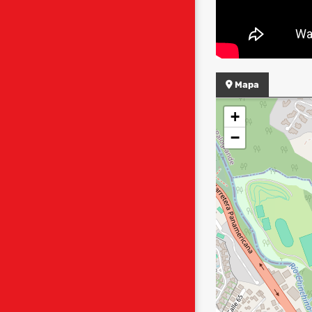
Mapa
+
−