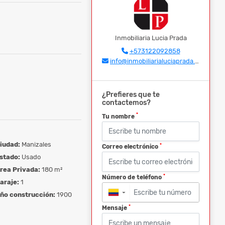
Inmobiliaria Lucia Prada
+573122092858
info@inmobiliarialuciaprada.com
¿Prefieres que te
contactemos?
*
Tu nombre
iudad:
Manizales
*
Correo electrónico
stado:
Usado
rea Privada:
180 m²
*
Número de teléfono
araje:
1
ño construcción:
1900
▼
*
Mensaje