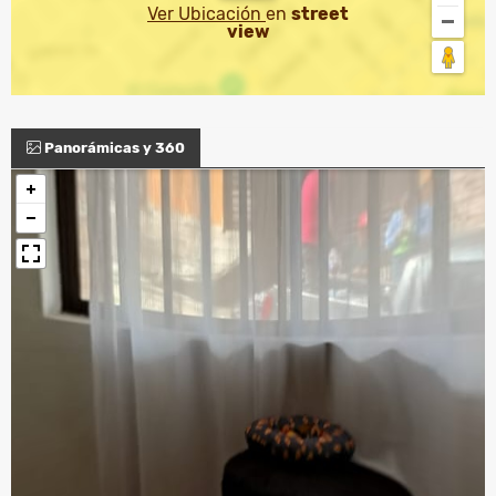
Ver Ubicación
en
street
view
Panorámicas y 360