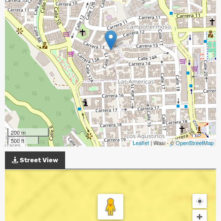
200 m
500 ft
Leaflet
| Wasi - ©
OpenStreetMap
Street View