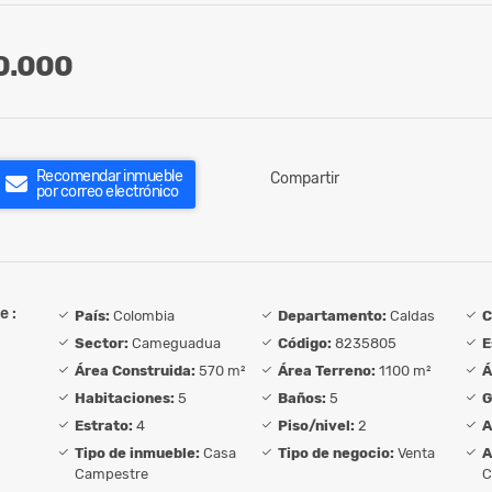
0.000
Recomendar inmueble
Compartir
por correo electrónico
e :
País:
Colombia
Departamento:
Caldas
C
Sector:
Cameguadua
Código:
8235805
E
Área Construida:
570 m²
Área Terreno:
1100 m²
Á
Habitaciones:
5
Baños:
5
G
Estrato:
4
Piso/nivel:
2
A
Tipo de inmueble:
Casa
Tipo de negocio:
Venta
A
Campestre
C