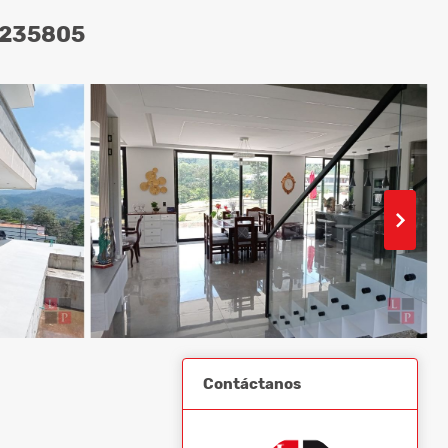
8235805
Contáctanos