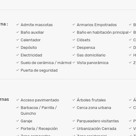
na :
Admite mascotas
Armarios Empotrados
B
Baño auxiliar
Baño en habitación principal
B
Calentador
Clósets
C
Depósito
Despensa
D
Electricidad
Gas domiciliario
H
Suelo de cerámica / mármol
Vista panorámica
Z
Puerta de seguridad
ernas
Acceso pavimentado
Árboles frutales
Á
Barbacoa / Parrilla /
Cerca zona urbana
C
Quincho
Garaje
Parqueadero visitantes
P
Portería / Recepción
Urbanización Cerrada
V