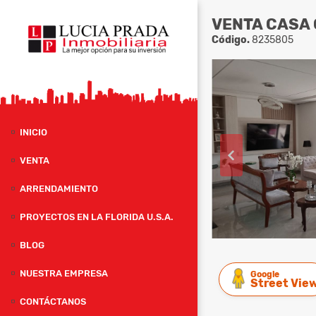
VENTA CASA 
Código.
8235805
INICIO
VENTA
ARRENDAMIENTO
PROYECTOS EN LA FLORIDA U.S.A.
BLOG
NUESTRA EMPRESA
Google
Street Vie
CONTÁCTANOS