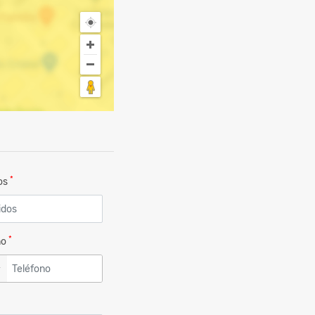
*
dos
*
no
▼