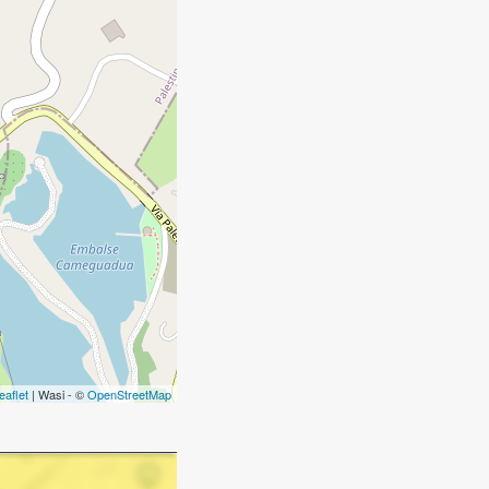
eaflet
| Wasi - ©
OpenStreetMap