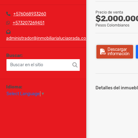
Precio de venta
+576068933260
$2.000.00
+573207269451
Pesos Colombianos
administrador@inmobiliarialuciaprada.com
Descargar
información
Buscar:
Idioma:
Detalles del inmuebl
Select Language
▼