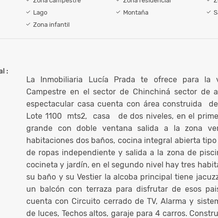
Zona campestre
Zona residencial
Z
Lago
Montaña
S
Zona infantil
l :
La Inmobiliaria Lucía Prada te ofrece para la
Campestre en el sector de Chinchiná sector de al
espectacular casa cuenta con área construida de
Lote 1100 mts2, casa de dos niveles, en el prime
grande con doble ventana salida a la zona ve
habitaciones dos baños, cocina integral abierta tipo
de ropas independiente y salida a la zona de pisci
cocineta y jardín, en el segundo nivel hay tres hab
su baño y su Vestier la alcoba principal tiene jacuzz
un balcón con terraza para disfrutar de esos pai
cuenta con Circuito cerrado de TV, Alarma y sist
de luces, Techos altos, garaje para 4 carros. Const