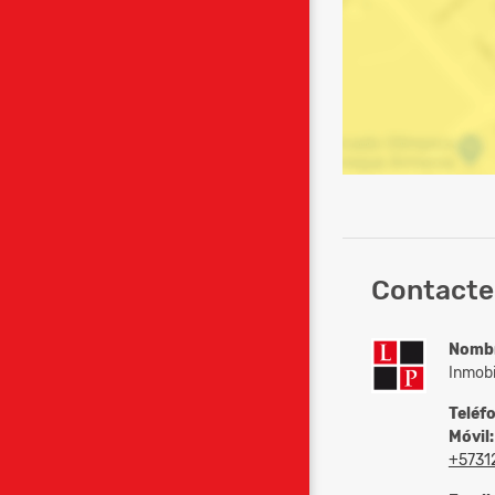
Contacte 
Nomb
Inmobi
Teléf
Móvil:
+5731