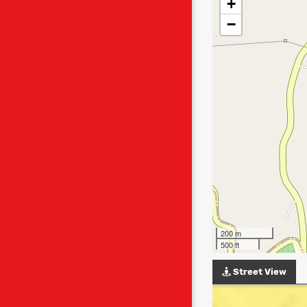
+
−
200 m
500 ft
Street View