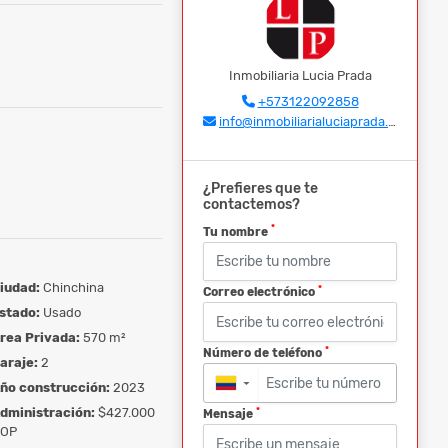
Inmobiliaria Lucia Prada
+573122092858
info@inmobiliarialuciaprada.com
¿Prefieres que te
contactemos?
*
Tu nombre
iudad:
Chinchina
*
Correo electrónico
stado:
Usado
rea Privada:
570 m²
*
Número de teléfono
araje:
2
ño construcción:
2023
▼
dministración:
$427.000
*
Mensaje
OP