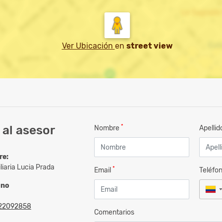
Ver Ubicación
en
street view
*
al asesor
Nombre
Apelli
re:
liaria Lucia Prada
*
Email
Teléfo
ono
22092858
Comentarios