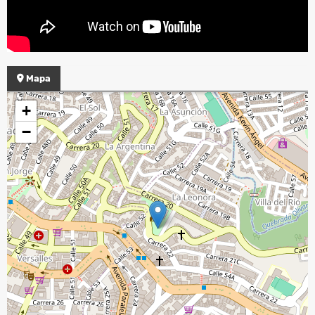
Mapa
+
−