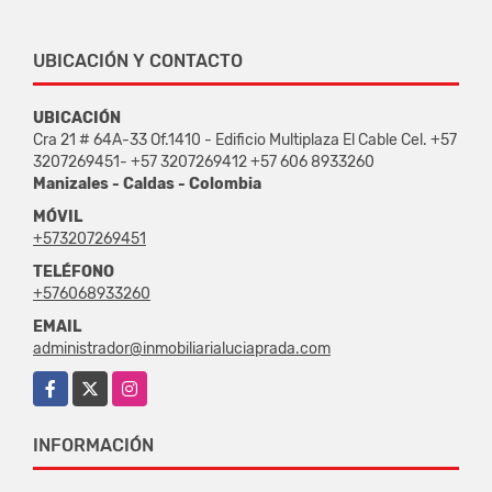
UBICACIÓN Y CONTACTO
UBICACIÓN
Cra 21 # 64A-33 Of.1410 - Edificio Multiplaza El Cable Cel. +57
3207269451- +57 3207269412 +57 606 8933260
Manizales - Caldas - Colombia
MÓVIL
+573207269451
TELÉFONO
+576068933260
EMAIL
administrador@inmobiliarialuciaprada.com
Facebook
X
Instagram
INFORMACIÓN