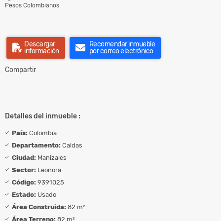
Pesos Colombianos
Descargar
Recomendar inmueble
información
por correo electrónico
Compartir
Detalles del inmueble :
País:
Colombia
Departamento:
Caldas
Ciudad:
Manizales
Sector:
Leonora
Código:
9391025
Estado:
Usado
Área Construida:
82 m²
Área Terreno:
82 m²