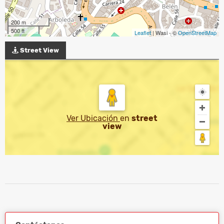
200 m
500 ft
Leaflet
| Wasi - ©
OpenStreetMap
Street View
Ver Ubicación
en
street
view