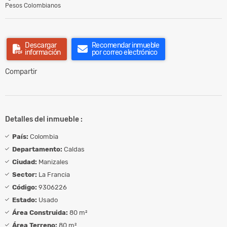
Pesos Colombianos
Descargar
Recomendar inmueble
información
por correo electrónico
Compartir
Detalles del inmueble :
País:
Colombia
Departamento:
Caldas
Ciudad:
Manizales
Sector:
La Francia
Código:
9306226
Estado:
Usado
Área Construida:
80 m²
Área Terreno:
80 m²