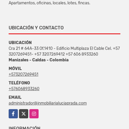
Apartamentos, oficinas, locales, lotes, fincas.
UBICACIÓN Y CONTACTO
UBICACIÓN
Cra 21 # 64A-33 Of.1410 - Edificio Multiplaza El Cable Cel. +57
3207269451- +57 3207269412 +57 606 8933260
Manizales - Caldas - Colombia
MÓVIL
+573207269451
TELÉFONO
+576068933260
EMAIL
administrador@inmobiliarialuciaprada.com
Facebook
X
Instagram
INFORMACIÓN