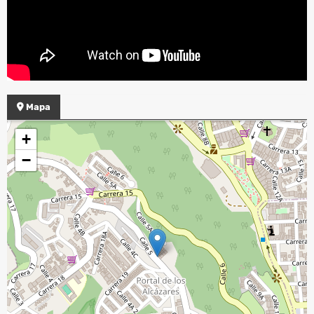
Mapa
+
−