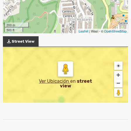
200 m
500 ft
Leaflet
| Wasi - ©
OpenStreetMap
Street View
Ver Ubicación
en
street
view