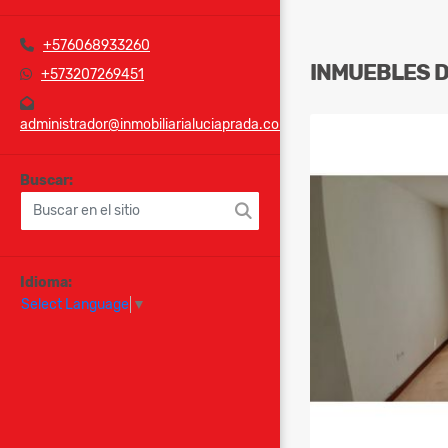
+576068933260
INMUEBLES
+573207269451
administrador@inmobiliarialuciaprada.com
Buscar:
Idioma:
Select Language
▼