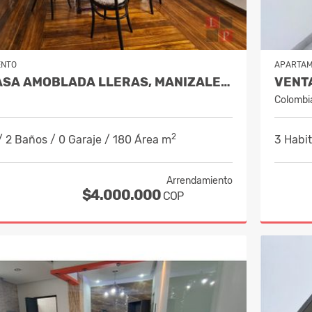
ENTO
APARTA
ALQUILER CASA AMOBLADA LLERAS, MANIZALES, CÓDIGO 10088372
Colombi
2
/ 2 Baños / 0 Garaje / 180 Área m
3 Habit
Arrendamiento
$4.000.000
COP