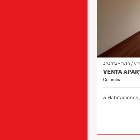
/
APARTAMENTO
VE
Colombia
3 Habitaciones 