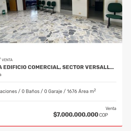
/
VENTA
VENTA EDIFICIO COMERCIAL, SECTOR VERSALLES, MANIZALES COD 9884653
a
2
aciones / 0 Baños / 0 Garaje / 1676 Área m
Venta
$7.000.000.000
COP