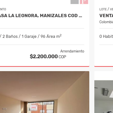
/
ENTO
LOTE
V
ALQUILER CASA LA LEONORA, MANIZALES COD 10234338
Colombi
2
/ 2 Baños / 1 Garaje / 96 Área m
0 Habit
Arrendamiento
$2.200.000
COP