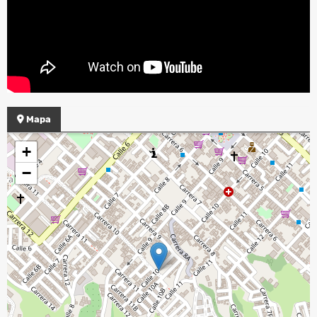
Mapa
+
−