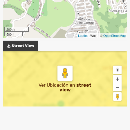
200 m
500 ft
Leaflet
| Wasi - ©
OpenStreetMap
Street View
Ver Ubicación
en
street
view