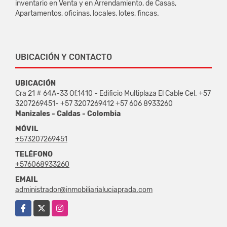
inventario en Venta y en Arrendamiento, de Casas,
Apartamentos, oficinas, locales, lotes, fincas.
UBICACIÓN Y CONTACTO
UBICACIÓN
Cra 21 # 64A-33 Of.1410 - Edificio Multiplaza El Cable Cel. +57
3207269451- +57 3207269412 +57 606 8933260
Manizales - Caldas - Colombia
MÓVIL
+573207269451
TELÉFONO
+576068933260
EMAIL
administrador@inmobiliarialuciaprada.com
Facebook
X
Instagram