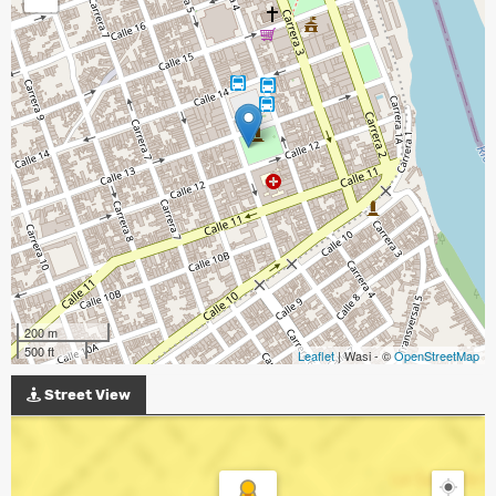
200 m
500 ft
Leaflet
| Wasi - ©
OpenStreetMap
Street View