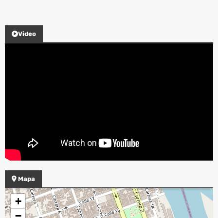
Video
Mapa
+
−