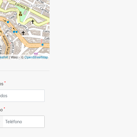
eaflet
| Wasi - ©
OpenStreetMap
*
dos
*
no
▼