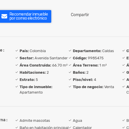
Recomendar inmueble
Compartir
por correo electrónico
e :
País:
Colombia
Departamento:
Caldas
C
Sector:
Avenida Santander
Código:
9985475
E
Área Construida:
66.70 m²
Área Terreno:
1 m²
Á
Habitaciones:
2
Baños:
2
G
Estrato:
5
Piso/nivel:
4
A
Tipo de inmueble:
Tipo de negocio:
Venta
A
Apartamento
C
na :
Admite mascotas
Agua
B
Baño en habitación principal
Calentador
C