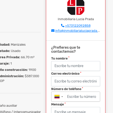
Inmobiliaria Lucia Prada
+573122092858
info@inmobiliarialuciaprada.com
iudad:
Manizales
¿Prefieres que te
stado:
Usado
contactemos?
rea Privada:
66.70 m²
*
Tu nombre
araje:
1
ño construcción:
1900
*
Correo electrónico
dministración:
$387.000
OP
*
Número de teléfono
▼
*
Mensaje
año auxiliar
itófono / Intercomunicador