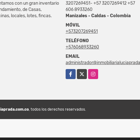
ntamos con un gran inventario
3207269451- +57 3207269412 +57
endamiento, de Casas,
606 8933260
nas, locales, lotes, fincas.
Manizales - Caldas - Colombia
MÓVIL
+573207269451
TELÉFONO
+576068933260
EMAIL
administrador@inmobiliarialuciaprad
Facebook
X
Instagram
ciaprada.com.co
, todos los derechos reservados.