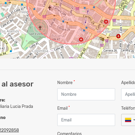
L
*
al asesor
Nombre
Apelli
re:
liaria Lucia Prada
*
Email
Teléfo
ono
22092858
Comentarios