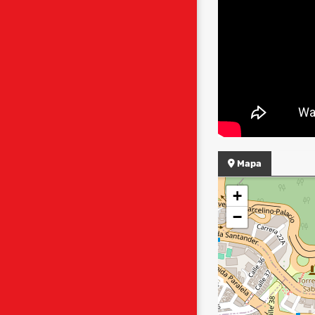
Mapa
+
−