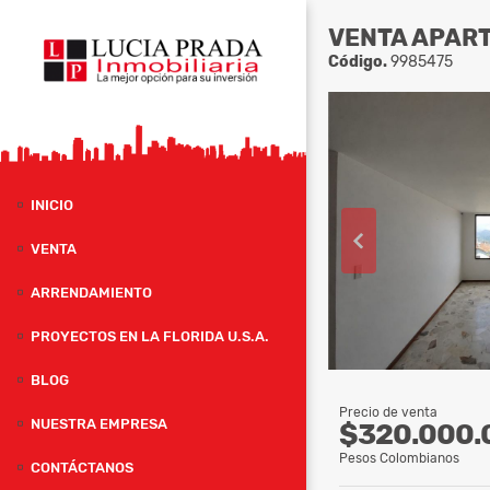
VENTA APART
Código.
9985475
INICIO
VENTA
ARRENDAMIENTO
PROYECTOS EN LA FLORIDA U.S.A.
BLOG
Precio de venta
NUESTRA EMPRESA
$320.000.
Pesos Colombianos
CONTÁCTANOS