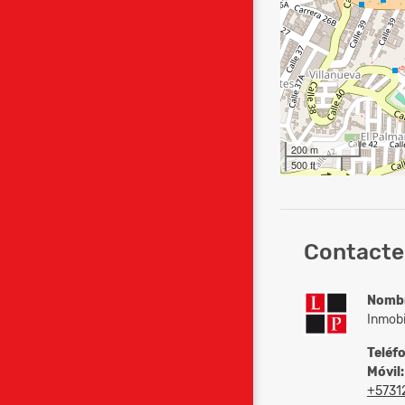
200 m
500 ft
Contacte 
Nomb
Inmobi
Teléf
Móvil:
+5731