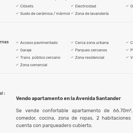
Clósets
Electricidad
G
Suelo de cerámica / mármol
Zona de lavandería
ernas
Acceso pavimentado
Cerca zona urbana
C
Garaje
Parques cercanos
P
Trans. público cercano
Zona residencial
V
Zona comercial
l :
Vendo apartamento en la Avenida Santander
Se vende confortable apartamento de 66.70m², 
comedor, cocina, zona de ropas, 2 habitaciones
cuenta con parqueadero cubierto.