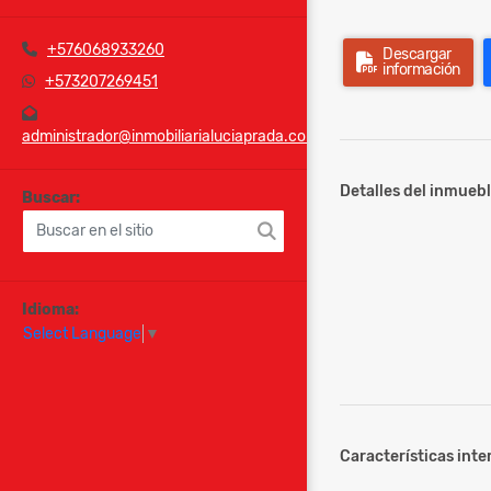
+576068933260
Descargar
información
+573207269451
administrador@inmobiliarialuciaprada.com
Detalles del inmuebl
Buscar:
Idioma:
Select Language
▼
Características inter