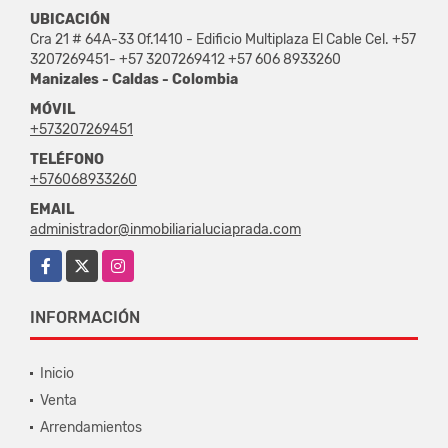
UBICACIÓN
Cra 21 # 64A-33 Of.1410 - Edificio Multiplaza El Cable Cel. +57
3207269451- +57 3207269412 +57 606 8933260
Manizales - Caldas - Colombia
MÓVIL
+573207269451
TELÉFONO
+576068933260
EMAIL
administrador@inmobiliarialuciaprada.com
Facebook
X
Instagram
INFORMACIÓN
Inicio
Venta
Arrendamientos