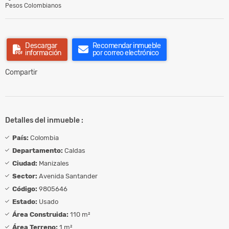
Pesos Colombianos
Descargar
Recomendar inmueble
información
por correo electrónico
Compartir
Detalles del inmueble :
País:
Colombia
Departamento:
Caldas
Ciudad:
Manizales
Sector:
Avenida Santander
Código:
9805646
Estado:
Usado
Área Construida:
110 m²
Área Terreno:
1 m²