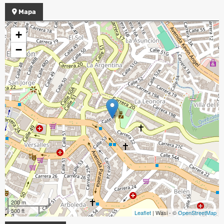
Mapa
+
−
200 m
500 ft
Leaflet
| Wasi - ©
OpenStreetMap