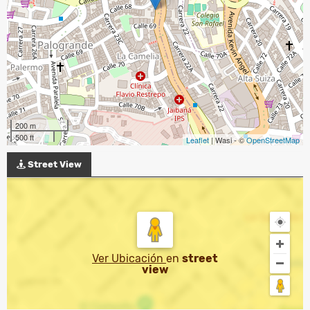
200 m
500 ft
Leaflet
| Wasi - ©
OpenStreetMap
Street View
Ver Ubicación
en
street
view