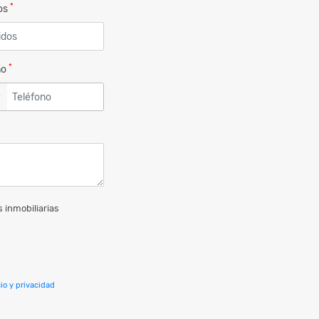
*
dos
*
no
▼
 inmobiliarias
io y privacidad