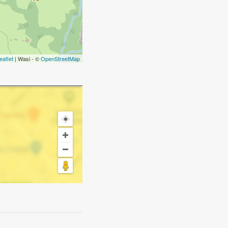
eaflet
| Wasi - ©
OpenStreetMap