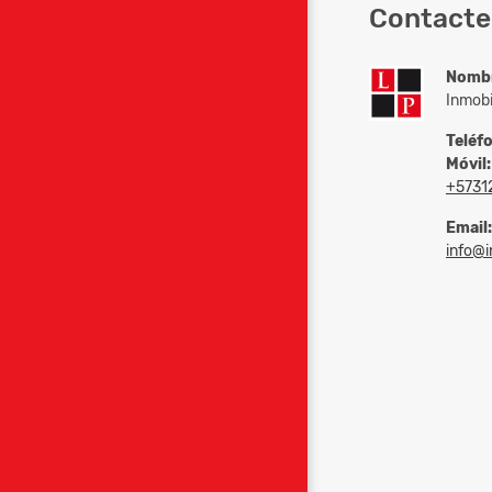
Contacte 
Nomb
Inmobi
Teléf
Móvil:
+5731
Email:
info@in