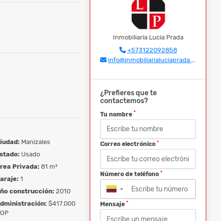
Inmobiliaria Lucia Prada
+573122092858
info@inmobiliarialuciaprada.com
¿Prefieres que te
contactemos?
*
Tu nombre
iudad:
Manizales
*
Correo electrónico
stado:
Usado
rea Privada:
81 m²
*
Número de teléfono
araje:
1
ño construcción:
2010
▼
dministración:
$417.000
*
Mensaje
OP