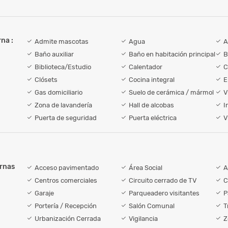
na :
Admite mascotas
Agua
A
Baño auxiliar
Baño en habitación principal
B
Biblioteca/Estudio
Calentador
C
Clósets
Cocina integral
E
Gas domiciliario
Suelo de cerámica / mármol
V
Zona de lavandería
Hall de alcobas
I
Puerta de seguridad
Puerta eléctrica
V
ernas
Acceso pavimentado
Área Social
A
Centros comerciales
Circuito cerrado de TV
C
Garaje
Parqueadero visitantes
P
Portería / Recepción
Salón Comunal
T
Urbanización Cerrada
Vigilancia
Z