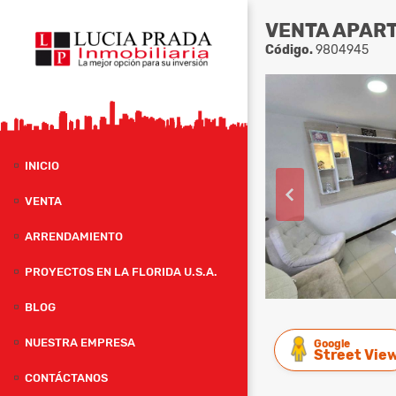
VENTA APART
Código.
9804945
INICIO
VENTA
ARRENDAMIENTO
PROYECTOS EN LA FLORIDA U.S.A.
BLOG
NUESTRA EMPRESA
Google
Street Vie
CONTÁCTANOS