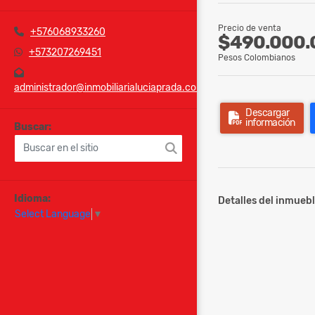
Precio de venta
+576068933260
$490.000.
+573207269451
Pesos Colombianos
administrador@inmobiliarialuciaprada.com
Descargar
información
Buscar:
Idioma:
Detalles del inmuebl
Select Language
▼