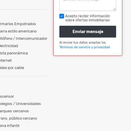
Acepto recibir información
sobre ofertas inmobiliarias
rmarios Empotrados
arra estilo americano
Enviar mensaje
itófono / Intercomunicador
Al enviar tus datos aceptas los
lectricidad
Términos de servicio y privacidad
ista panorámica
nternet
ideo por cable
scensor
olegios / Universidades
arques cercanos
rans. público cercano
ona infantil