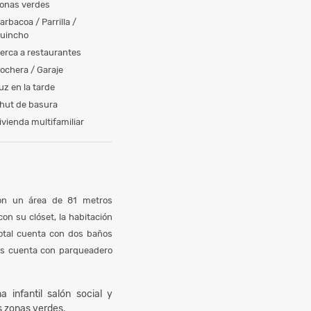
onas verdes
arbacoa / Parrilla /
uincho
erca a restaurantes
ochera / Garaje
uz en la tarde
hut de basura
ivienda multifamiliar
con un área de 81 metros
on su clóset, la habitación
total cuenta con dos baños
más cuenta con parqueadero
a infantil salón social y
s zonas verdes.