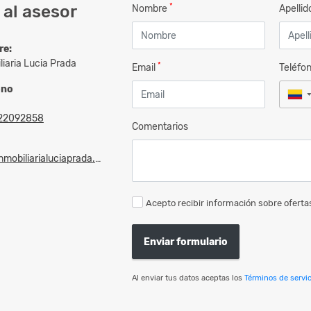
*
al asesor
Nombre
Apelli
re:
liaria Lucia Prada
*
Email
Teléfo
ono
22092858
Comentarios
mobiliarialuciaprada.com
Acepto recibir información sobre ofertas
Enviar formulario
Al enviar tus datos aceptas los
Términos de servic