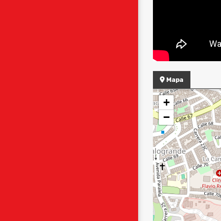
Mapa
+
−