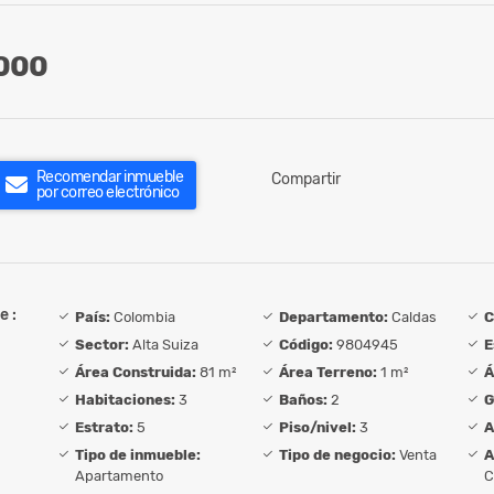
000
Recomendar inmueble
Compartir
por correo electrónico
e :
País:
Colombia
Departamento:
Caldas
C
Sector:
Alta Suiza
Código:
9804945
E
Área Construida:
81 m²
Área Terreno:
1 m²
Á
Habitaciones:
3
Baños:
2
G
Estrato:
5
Piso/nivel:
3
A
Tipo de inmueble:
Tipo de negocio:
Venta
A
Apartamento
C