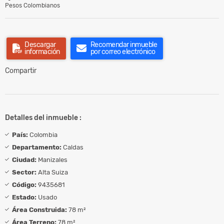
Pesos Colombianos
Descargar
Recomendar inmueble
información
por correo electrónico
Compartir
Detalles del inmueble :
País:
Colombia
Departamento:
Caldas
Ciudad:
Manizales
Sector:
Alta Suiza
Código:
9435681
Estado:
Usado
Área Construida:
78 m²
Área Terreno:
78 m²