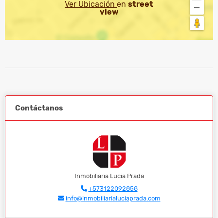
Ver Ubicación
en
street
view
Contáctanos
Inmobiliaria Lucia Prada
+573122092858
info@inmobiliarialuciaprada.com