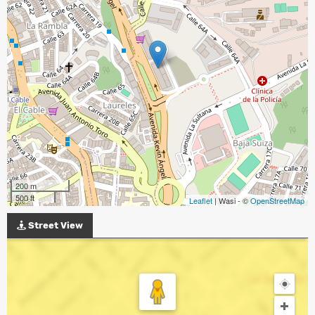
200 m
500 ft
Leaflet
| Wasi - ©
OpenStreetMap
Street View