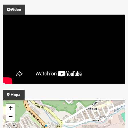
Video
Mapa
+
−