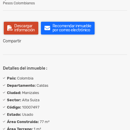
Pesos Colombianos
Descargar
Recomendar inmueble
información
por correo electrónico
Compartir
Detalles del inmueble :
País:
Colombia
Departamento:
Caldas
Ciudad:
Manizales
Sector:
Alta Suiza
Código:
10007497
Estado:
Usado
Área Construida:
77 m²
Área Terreno:
1 m²