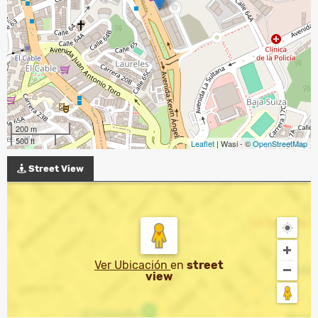
200 m
500 ft
Leaflet
| Wasi - ©
OpenStreetMap
Street View
Ver Ubicación
en
street
view