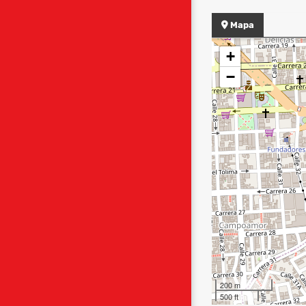
Mapa
+
−
200 m
500 ft