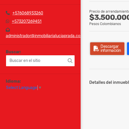
Precio de arrendamient
+576068933260
$3.500.00
+573207269451
Pesos Colombianos
administrador@inmobiliarialuciaprada.com
Descargar
información
Buscar:
Idioma:
Detalles del inmuebl
Select Language
▼