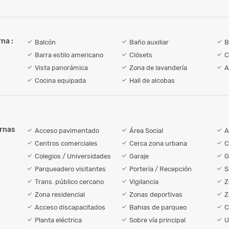
na :
Balcón
Baño auxiliar
B
Barra estilo americano
Clósets
C
Vista panorámica
Zona de lavandería
A
Cocina equipada
Hall de alcobas
ernas
Acceso pavimentado
Área Social
A
Centros comerciales
Cerca zona urbana
C
Colegios / Universidades
Garaje
G
Parqueadero visitantes
Portería / Recepción
S
Trans. público cercano
Vigilancia
Z
Zona residencial
Zonas deportivas
Z
Acceso discapacitados
Bahias de parqueo
C
Planta eléctrica
Sobre vía principal
U