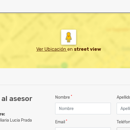
Ver Ubicación
en
street view
*
al asesor
Nombre
Apelli
re:
liaria Lucia Prada
*
Email
Teléfo