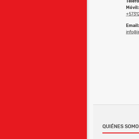
Teléf
Móvil:
+5731
Email:
info@in
QUIÉNES SOMO