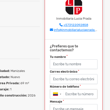
Inmobiliaria Lucia Prada
+573122092858
info@inmobiliarialuciaprada.com
¿Prefieres que te
contactemos?
*
Tu nombre
iudad:
Manizales
*
Correo electrónico
stado:
Nuevo
rea Privada:
69 m²
*
Número de teléfono
araje:
1
▼
ño construcción:
2026
*
Mensaje