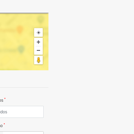
*
dos
*
no