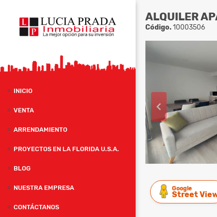
ALQUILER A
Código.
10003506
INICIO
VENTA
ARRENDAMIENTO
PROYECTOS EN LA FLORIDA U.S.A.
BLOG
NUESTRA EMPRESA
Google
Street Vie
CONTÁCTANOS