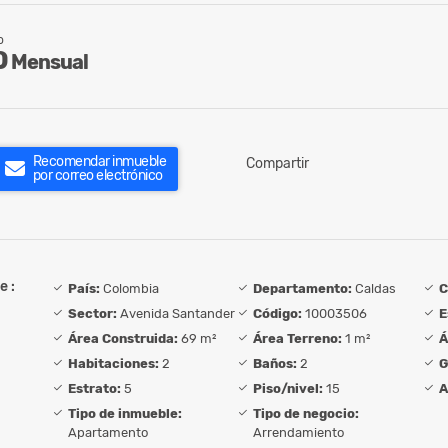
o
0
Mensual
Recomendar inmueble
Compartir
por correo electrónico
e :
País:
Colombia
Departamento:
Caldas
C
Sector:
Avenida Santander
Código:
10003506
E
Área Construida:
69 m²
Área Terreno:
1 m²
Á
Habitaciones:
2
Baños:
2
G
Estrato:
5
Piso/nivel:
15
A
Tipo de inmueble:
Tipo de negocio:
Apartamento
Arrendamiento