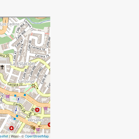
eaflet
| Wasi - ©
OpenStreetMap