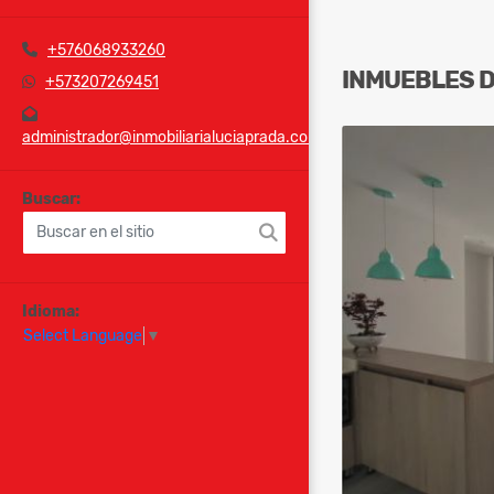
+576068933260
INMUEBLES
+573207269451
administrador@inmobiliarialuciaprada.com
Buscar:
Idioma:
Select Language
▼