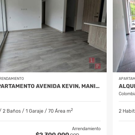
RENDAMIENTO
APARTA
ALQUILER APARTAMENTO AVENIDA KEVIN, MANIZALES, CÓDIGO 10201737
Colombi
2
/ 2 Baños / 1 Garaje / 70 Área m
2 Habit
Arrendamiento