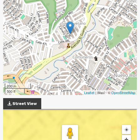
200 m
500 ft
Leaflet
| Wasi - ©
OpenStreetMap
Street View