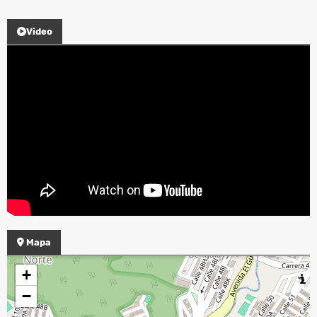
Video
Mapa
+
−