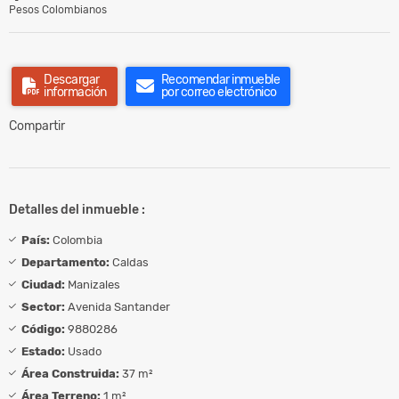
Pesos Colombianos
Descargar
Recomendar inmueble
información
por correo electrónico
Compartir
Detalles del inmueble :
País:
Colombia
Departamento:
Caldas
Ciudad:
Manizales
Sector:
Avenida Santander
Código:
9880286
Estado:
Usado
Área Construida:
37 m²
Área Terreno:
1 m²