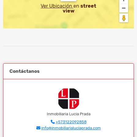
Ver Ubicación
en
street
view
Contáctanos
Inmobiliaria Lucia Prada
+573122092858
info@inmobiliarialuciaprada.com