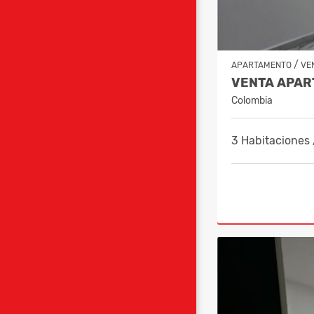
/
APARTAMENTO
VE
Colombia
3 Habitaciones 