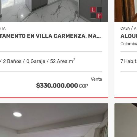
/
NTA
CASA
A
VENTA APARTAMENTO EN VILLA CARMENZA, MANIZALES COD 10084871
Colombi
2
/ 2 Baños / 0 Garaje / 52 Área m
7 Habit
Venta
$330.000.000
COP