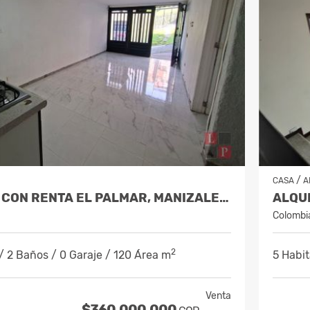
/
CASA
A
VENTA CASA CON RENTA EL PALMAR, MANIZALES, COD. 9712837
Colombi
2
/ 2 Baños / 0 Garaje / 120 Área m
5 Habit
Venta