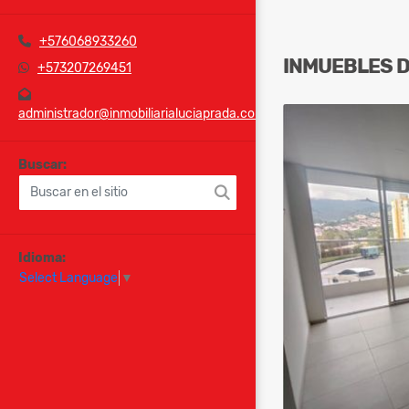
+576068933260
INMUEBLES
+573207269451
administrador@inmobiliarialuciaprada.com
Buscar:
Idioma:
Select Language
▼