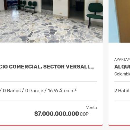
APARTA
VENTA EDIFICIO COMERCIAL, SECTOR VERSALLES, MANIZALES COD 9884653
Colombi
2
/ 0 Baños / 0 Garaje / 1676 Área m
2 Habit
Venta
$7.000.000.000
COP